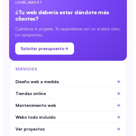
¿HABLAMOS?
¿Tu web debería estar dándote más
clientes?
Cuéntanos tu proyecto. Te respondemos con un análisis claro,
sin compromiso.
Solicitar presupuesto
SERVICIOS
Diseño web a medida
Tiendas online
Mantenimiento web
Webs todo incluido
Ver proyectos