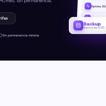
9€/mes, sin permanencia.
Uptime 30
rifas
PageSpeed
Backup
diario a las 4:00
Sin permanencia mínima