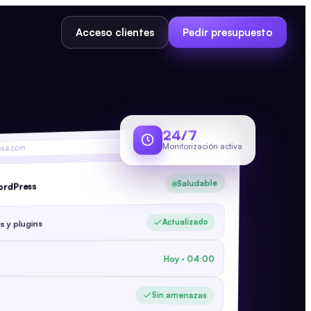
Acceso clientes
Pedir presupuesto
24/7
Monitorización activa
esa.com
Saludable
WordPress
Actualizado
 y plugins
Hoy · 04:00
Sin amenazas