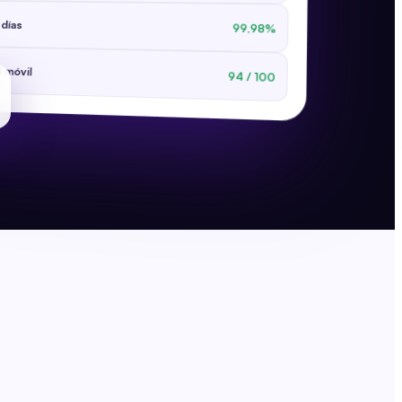
 días
99,98%
 móvil
94 / 100