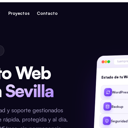
Proyectos
Contacto
tuempr
to Web
Estado de tu 
n
Sevilla
WordPress
Backup
dad y soporte gestionados
ápida, protegida y al día,
Seguridad