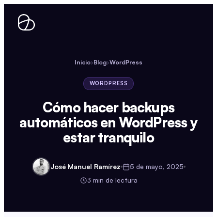
Ir
al
contenido
Inicio
›
Blog
›
WordPress
WORDPRESS
Cómo hacer backups
automáticos en WordPress y
estar tranquilo
José Manuel Ramírez
5 de mayo, 2025
3 min de lectura