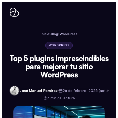
Ir
al
contenido
Inicio
›
Blog
›
WordPress
WORDPRESS
Top 5 plugins imprescindibles
para mejorar tu sitio
WordPress
José Manuel Ramírez
26 de febrero, 2026 (act.)
3 min de lectura